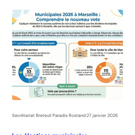
livre-blanc-des-ciq-aux-candidats-GK19751667
Secrétariat Breteuil Paradis Rostand
·
27 janvier 2026