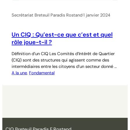
Secrétariat Breteuil Paradis Rostand
·
1 janvier 2024
Un CIQ : Qu’est-ce que c’est et quel
rôle joue-t-il ?
Définition d’un CIQ Les Comités d’Intérêt de Quartier
(CIQ) sont des structures qui agissent comme des
intermédiaires entre les citoyens d’un secteur donné et
les autorités municipales ou métropolitaines. Leur but
A la une
, 
Fondamental
est de faciliter la communication et la collaboration
entre la population et les instances décisionnelles afin
de créer un cadre de vie agréable et…
CIQ Breteuil Paradis E.Rostand