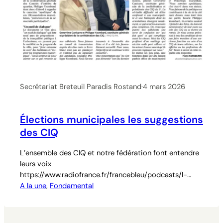
Secrétariat Breteuil Paradis Rostand
·
4 mars 2026
Élections municipales les suggestions
des CIQ
L’ensemble des CIQ et notre fédération font entendre
leurs voix
https://www.radiofrance.fr/francebleu/podcasts/l-
invite-d-ici-matin-ici-provence/municipales-a-
A la une
, 
Fondamental
marseille-les-ciq-entrent-dans-la-campagne-avec-
leur-livre-blanc-presente-aux-candidats-2343171
https://www.lamarseillaise.fr/politique/a-marseille-le-